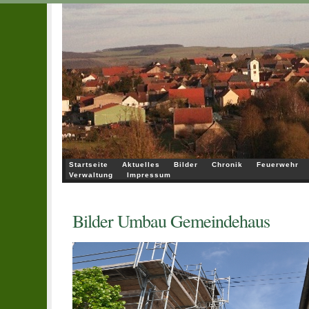
Startseite
Aktuelles
Bilder
Chronik
Feuerwehr
Verwaltung
Impressum
Bilder Umbau Gemeindehaus