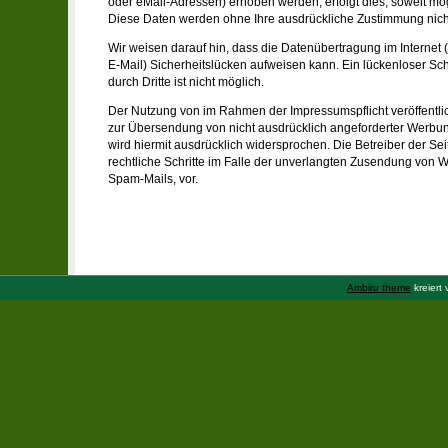
oder eMail-Adressen) erhoben werden, erfolgt dies, soweit möglic
Diese Daten werden ohne Ihre ausdrückliche Zustimmung nicht
Wir weisen darauf hin, dass die Datenübertragung im Internet 
E-Mail) Sicherheitslücken aufweisen kann. Ein lückenloser Sch
durch Dritte ist nicht möglich.
Der Nutzung von im Rahmen der Impressumspflicht veröffentlic
zur Übersendung von nicht ausdrücklich angeforderter Werbun
wird hiermit ausdrücklich widersprochen. Die Betreiber der Sei
rechtliche Schritte im Falle der unverlangten Zusendung von 
Spam-Mails, vor.
Ambiru theme
kreiert