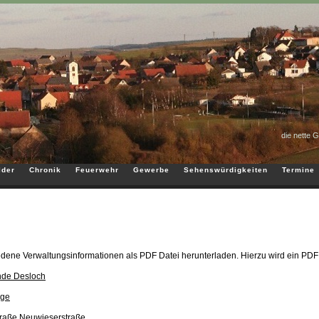
die nette 
lder
Chronik
Feuerwehr
Gewerbe
Sehenswürdigkeiten
Termine
edene Verwaltungsinformationen als PDF Datei herunterladen. Hierzu wird ein PDF
nde Desloch
ege
traße Neuwieserstraße