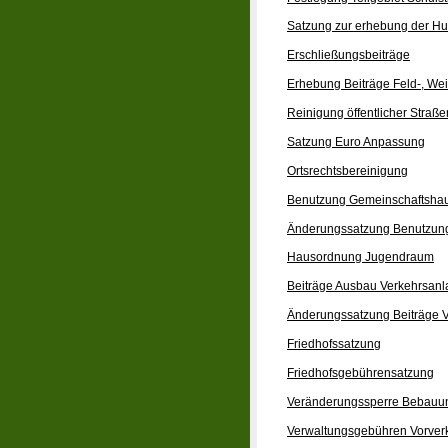
Satzung zur erhebung der H
Erschließungsbeiträge
Erhebung Beiträge Feld-, W
Reinigung öffentlicher Straße
Satzung Euro Anpassung
Ortsrechtsbereinigung
Benutzung Gemeinschaftsha
Änderungssatzung Benutzun
Hausordnung Jugendraum
Beiträge Ausbau Verkehrsan
Änderungssatzung Beiträge 
Friedhofssatzung
Friedhofsgebührensatzung
Veränderungssperre Bebauu
Verwaltungsgebühren Vorverk