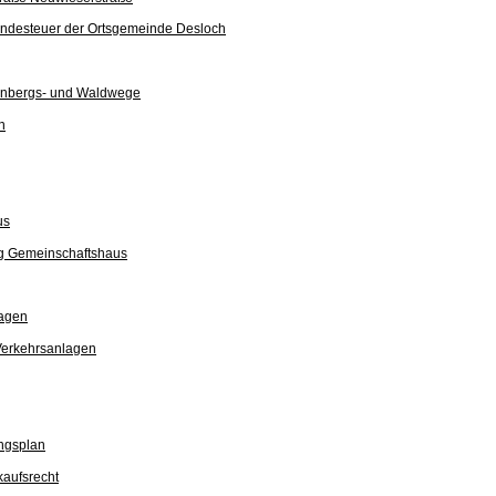
undesteuer der Ortsgemeinde Desloch
einbergs- und Waldwege
n
us
g Gemeinschaftshaus
lagen
Verkehrsanlagen
ngsplan
aufsrecht